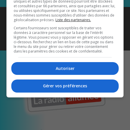
uniques et autres types de données) pourront être stockées
et consultées par 66 partenaires, ainsi que partagées avec lui,
ou utilisées spécifiquement par ce site. Nos partenaires et
Coyote New Country
est diffusé
nous-mêmes sommes susceptibles d'utiliser des données de
géolocalisation précises.
Liste des partenaires.
également sur
1033 HD2
•
Certains fournisseurs sont susceptibles de traiter vos
données à caractère personnel sur la base de l'intérêt
Écoutez-nous aussi sur…
légitime. Vous pouvez vous y opposer en gérant vos options
ci-dessous. Recherchez un lien en bas de cette page ou dans
le menu du site pour gérer ou retirer votre consentement
dans les paramètres des cookies et de confidentialité.
Autoriser
Gérer vos préférences