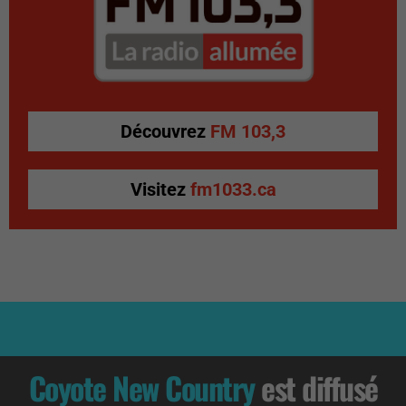
Découvrez
FM 103,3
Visitez
fm1033.ca
Coyote New Country
est diffusé