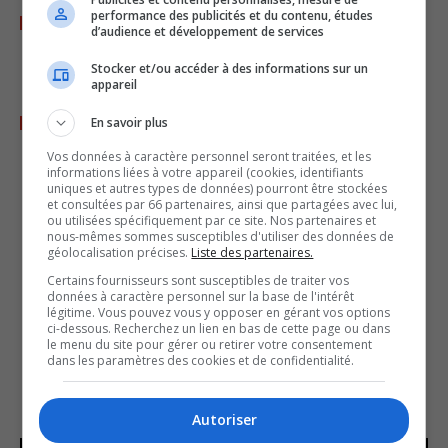
performance des publicités et du contenu, études
des
commandites de l'heure
maximum
d’audience et développement de services
trois annonceursdans le même bloc
Stocker et/ou accéder à des informations sur un
publicitaire
appareil
l'
exclusivité
des annonceurs
En savoir plus
Vos données à caractère personnel seront traitées, et les
informations liées à votre appareil (cookies, identifiants
uniques et autres types de données) pourront être stockées
et consultées par 66 partenaires, ainsi que partagées avec lui,
Coyote est diffusée sur 1033
ou utilisées spécifiquement par ce site. Nos partenaires et
nous-mêmes sommes susceptibles d'utiliser des données de
H2D. C'est quoi la radio HD?
géolocalisation précises.
Liste des partenaires.
Certains fournisseurs sont susceptibles de traiter vos
données à caractère personnel sur la base de l'intérêt
légitime. Vous pouvez vous y opposer en gérant vos options
ci-dessous. Recherchez un lien en bas de cette page ou dans
Voir cette vidéo sur YouTube pour en savoir
le menu du site pour gérer ou retirer votre consentement
plus long!
dans les paramètres des cookies et de confidentialité.
(en anglais seulement)
Autoriser