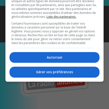
uniques et autres types de données) pourront être stockées
et consultées par 66 partenaires, ainsi que partagées avec lui,
ou utilisées spécifiquement par ce site. Nos partenaires et
Coyote New Country
est diffusé
nous-mêmes sommes susceptibles d'utiliser des données de
géolocalisation précises.
Liste des partenaires.
également sur
1033 HD2
•
Certains fournisseurs sont susceptibles de traiter vos
données à caractère personnel sur la base de l'intérêt
Écoutez-nous aussi sur…
légitime. Vous pouvez vous y opposer en gérant vos options
ci-dessous. Recherchez un lien en bas de cette page ou dans
le menu du site pour gérer ou retirer votre consentement
dans les paramètres des cookies et de confidentialité.
Autoriser
Gérer vos préférences