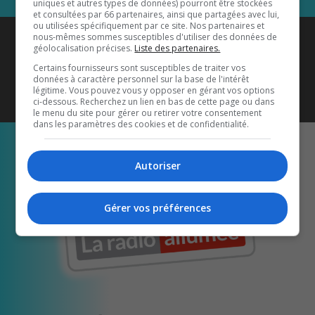
uniques et autres types de données) pourront être stockées
et consultées par 66 partenaires, ainsi que partagées avec lui,
ou utilisées spécifiquement par ce site. Nos partenaires et
Coyote New Country
est diffusé
nous-mêmes sommes susceptibles d'utiliser des données de
géolocalisation précises.
Liste des partenaires.
également sur
1033 HD2
•
Certains fournisseurs sont susceptibles de traiter vos
données à caractère personnel sur la base de l'intérêt
Écoutez-nous aussi sur…
légitime. Vous pouvez vous y opposer en gérant vos options
ci-dessous. Recherchez un lien en bas de cette page ou dans
le menu du site pour gérer ou retirer votre consentement
dans les paramètres des cookies et de confidentialité.
Autoriser
Gérer vos préférences