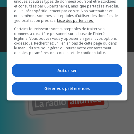
uniques et autres types de données) pourront être stockées
et consultées par 66 partenaires, ainsi que partagées avec lui,
ou utilisées spécifiquement par ce site. Nos partenaires et
Coyote New Country
est diffusé
nous-mêmes sommes susceptibles d'utiliser des données de
géolocalisation précises.
Liste des partenaires.
également sur
1033 HD2
•
Certains fournisseurs sont susceptibles de traiter vos
données à caractère personnel sur la base de l'intérêt
Écoutez-nous aussi sur…
légitime. Vous pouvez vous y opposer en gérant vos options
ci-dessous. Recherchez un lien en bas de cette page ou dans
le menu du site pour gérer ou retirer votre consentement
dans les paramètres des cookies et de confidentialité.
Autoriser
Gérer vos préférences