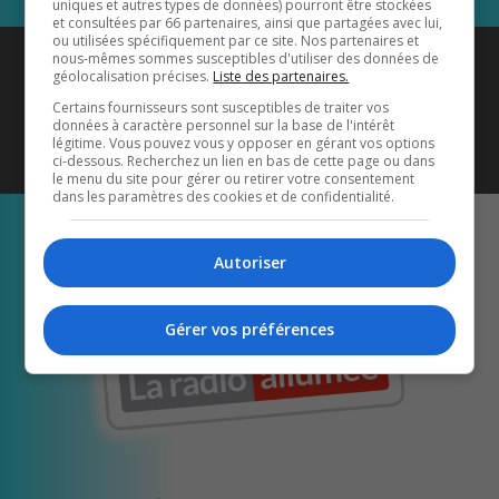
uniques et autres types de données) pourront être stockées
et consultées par 66 partenaires, ainsi que partagées avec lui,
ou utilisées spécifiquement par ce site. Nos partenaires et
Coyote New Country
est diffusé
nous-mêmes sommes susceptibles d'utiliser des données de
géolocalisation précises.
Liste des partenaires.
également sur
1033 HD2
•
Certains fournisseurs sont susceptibles de traiter vos
données à caractère personnel sur la base de l'intérêt
Écoutez-nous aussi sur…
légitime. Vous pouvez vous y opposer en gérant vos options
ci-dessous. Recherchez un lien en bas de cette page ou dans
le menu du site pour gérer ou retirer votre consentement
dans les paramètres des cookies et de confidentialité.
Autoriser
Gérer vos préférences