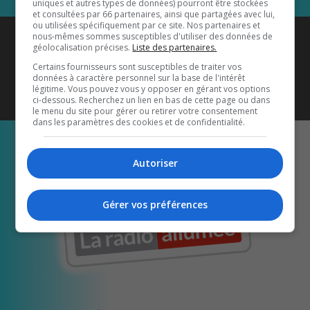
uniques et autres types de données) pourront être stockées
et consultées par 66 partenaires, ainsi que partagées avec lui,
ou utilisées spécifiquement par ce site. Nos partenaires et
Coyote New Country
est diffusé
nous-mêmes sommes susceptibles d'utiliser des données de
géolocalisation précises.
Liste des partenaires.
également sur
1033 HD2
•
Certains fournisseurs sont susceptibles de traiter vos
données à caractère personnel sur la base de l'intérêt
Écoutez-nous aussi sur…
légitime. Vous pouvez vous y opposer en gérant vos options
ci-dessous. Recherchez un lien en bas de cette page ou dans
le menu du site pour gérer ou retirer votre consentement
dans les paramètres des cookies et de confidentialité.
Autoriser
Gérer vos préférences