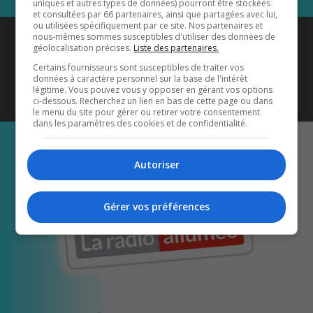
uniques et autres types de données) pourront être stockées
et consultées par 66 partenaires, ainsi que partagées avec lui,
ou utilisées spécifiquement par ce site. Nos partenaires et
Coyote New Country
est diffusé
nous-mêmes sommes susceptibles d'utiliser des données de
géolocalisation précises.
Liste des partenaires.
également sur
1033 HD2
•
Certains fournisseurs sont susceptibles de traiter vos
données à caractère personnel sur la base de l'intérêt
Écoutez-nous aussi sur…
légitime. Vous pouvez vous y opposer en gérant vos options
ci-dessous. Recherchez un lien en bas de cette page ou dans
le menu du site pour gérer ou retirer votre consentement
dans les paramètres des cookies et de confidentialité.
Autoriser
Gérer vos préférences