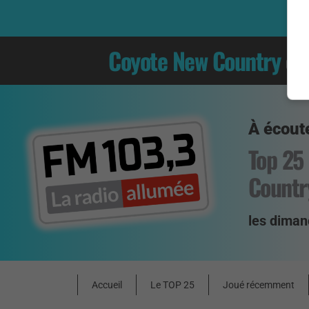
Coyote New Country
es
À écoute
Top 25
Countr
les diman
Accueil
Le TOP 25
Joué récemment