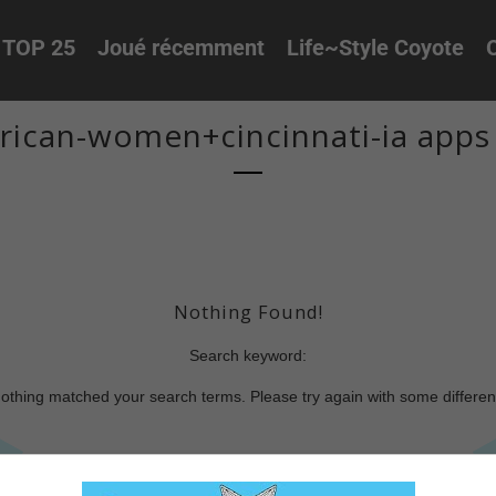
TOP 25
Joué récemment
Life~Style Coyote
O
ican-women+cincinnati-ia apps
Nothing Found!
Search keyword:
nothing matched your search terms. Please try again with some differe