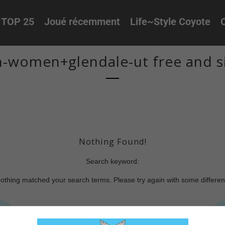
TOP 25
Joué récemment
Life~Style Coyote
O
-women+glendale-ut free and si
Nothing Found!
Search keyword:
nothing matched your search terms. Please try again with some differe