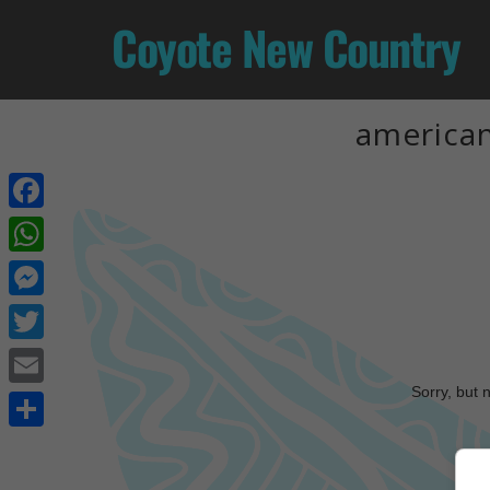
Coyote New Country
american
Facebook
WhatsApp
Messenger
Twitter
Sorry, but 
Email
Share