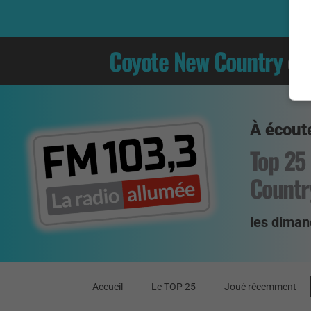
Coyote New Country
es
À écoute
Top 25
Countr
les diman
Accueil
Le TOP 25
Joué récemment