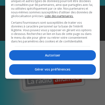
uniques et autres types de données) pourront être stockées
et consultées par 66 partenaires, ainsi que partagées avec lui,
ou utilisées spécifiquement par ce site. Nos partenaires et
Coyote New Country
est diffusé
nous-mêmes sommes susceptibles d'utiliser des données de
géolocalisation précises.
Liste des partenaires.
également sur
1033 HD2
•
Certains fournisseurs sont susceptibles de traiter vos
données à caractère personnel sur la base de l'intérêt
Écoutez-nous aussi sur…
légitime. Vous pouvez vous y opposer en gérant vos options
ci-dessous. Recherchez un lien en bas de cette page ou dans
le menu du site pour gérer ou retirer votre consentement
dans les paramètres des cookies et de confidentialité.
Autoriser
Gérer vos préférences