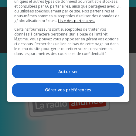
uniques et autres types de données) pourront être stockées
et consultées par 66 partenaires, ainsi que partagées avec lui,
ou utilisées spécifiquement par ce site. Nos partenaires et
Coyote New Country
est diffusé
nous-mêmes sommes susceptibles d'utiliser des données de
géolocalisation précises.
Liste des partenaires.
également sur
1033 HD2
•
Certains fournisseurs sont susceptibles de traiter vos
données à caractère personnel sur la base de l'intérêt
Écoutez-nous aussi sur…
légitime. Vous pouvez vous y opposer en gérant vos options
ci-dessous. Recherchez un lien en bas de cette page ou dans
le menu du site pour gérer ou retirer votre consentement
dans les paramètres des cookies et de confidentialité.
Autoriser
Gérer vos préférences