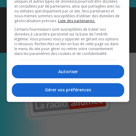
uniques et autres types de données) pourront être stockées
et consultées par 66 partenaires, ainsi que partagées avec lui,
ou utilisées spécifiquement par ce site. Nos partenaires et
Coyote New Country
est diffusé
nous-mêmes sommes susceptibles d'utiliser des données de
géolocalisation précises.
Liste des partenaires.
également sur
1033 HD2
•
Certains fournisseurs sont susceptibles de traiter vos
données à caractère personnel sur la base de l'intérêt
Écoutez-nous aussi sur…
légitime. Vous pouvez vous y opposer en gérant vos options
ci-dessous. Recherchez un lien en bas de cette page ou dans
le menu du site pour gérer ou retirer votre consentement
dans les paramètres des cookies et de confidentialité.
Autoriser
Gérer vos préférences