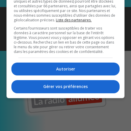
uniques et autres types de données) pourront être stockées
et consultées par 66 partenaires, ainsi que partagées avec lui,
ou utilisées spécifiquement par ce site. Nos partenaires et
Coyote New Country
est diffusé
nous-mêmes sommes susceptibles d'utiliser des données de
géolocalisation précises.
Liste des partenaires.
également sur
1033 HD2
•
Certains fournisseurs sont susceptibles de traiter vos
données à caractère personnel sur la base de l'intérêt
Écoutez-nous aussi sur…
légitime. Vous pouvez vous y opposer en gérant vos options
ci-dessous. Recherchez un lien en bas de cette page ou dans
le menu du site pour gérer ou retirer votre consentement
dans les paramètres des cookies et de confidentialité.
Autoriser
Gérer vos préférences