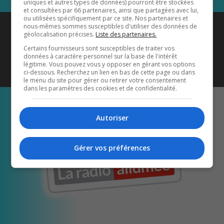
uniques et autres types de données) pourront être stockées
et consultées par 66 partenaires, ainsi que partagées avec lui,
ou utilisées spécifiquement par ce site. Nos partenaires et
Coyote New Country
est diffusé
nous-mêmes sommes susceptibles d'utiliser des données de
géolocalisation précises.
Liste des partenaires.
également sur
1033 HD2
•
Certains fournisseurs sont susceptibles de traiter vos
données à caractère personnel sur la base de l'intérêt
Écoutez-nous aussi sur…
légitime. Vous pouvez vous y opposer en gérant vos options
ci-dessous. Recherchez un lien en bas de cette page ou dans
le menu du site pour gérer ou retirer votre consentement
dans les paramètres des cookies et de confidentialité.
Autoriser
Gérer vos préférences