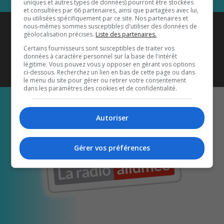
uniques et autres types de données) pourront être stockées
et consultées par 66 partenaires, ainsi que partagées avec lui,
ou utilisées spécifiquement par ce site. Nos partenaires et
Coyote New Country
est diffusé
nous-mêmes sommes susceptibles d'utiliser des données de
géolocalisation précises.
Liste des partenaires.
également sur
1033 HD2
•
Certains fournisseurs sont susceptibles de traiter vos
données à caractère personnel sur la base de l'intérêt
Écoutez-nous aussi sur…
légitime. Vous pouvez vous y opposer en gérant vos options
ci-dessous. Recherchez un lien en bas de cette page ou dans
le menu du site pour gérer ou retirer votre consentement
dans les paramètres des cookies et de confidentialité.
Autoriser
Gérer vos préférences