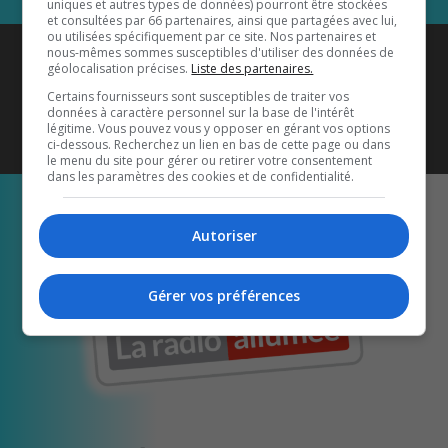
uniques et autres types de données) pourront être stockées
et consultées par 66 partenaires, ainsi que partagées avec lui,
ou utilisées spécifiquement par ce site. Nos partenaires et
Coyote New Country
est diffusé
nous-mêmes sommes susceptibles d'utiliser des données de
géolocalisation précises.
Liste des partenaires.
également sur
1033 HD2
•
Certains fournisseurs sont susceptibles de traiter vos
données à caractère personnel sur la base de l'intérêt
Écoutez-nous aussi sur…
légitime. Vous pouvez vous y opposer en gérant vos options
ci-dessous. Recherchez un lien en bas de cette page ou dans
le menu du site pour gérer ou retirer votre consentement
dans les paramètres des cookies et de confidentialité.
Autoriser
Gérer vos préférences