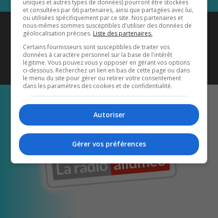
uniques et autres types de données) pourront être stockées
et consultées par 66 partenaires, ainsi que partagées avec lui,
ou utilisées spécifiquement par ce site. Nos partenaires et
Coyote New Country
est diffusé
nous-mêmes sommes susceptibles d'utiliser des données de
géolocalisation précises.
Liste des partenaires.
également sur
1033 HD2
•
Certains fournisseurs sont susceptibles de traiter vos
données à caractère personnel sur la base de l'intérêt
Écoutez-nous aussi sur…
légitime. Vous pouvez vous y opposer en gérant vos options
ci-dessous. Recherchez un lien en bas de cette page ou dans
le menu du site pour gérer ou retirer votre consentement
dans les paramètres des cookies et de confidentialité.
Autoriser
Gérer vos préférences