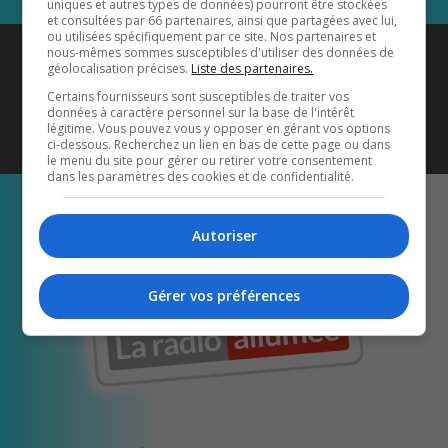
uniques et autres types de données) pourront être stockées
et consultées par 66 partenaires, ainsi que partagées avec lui,
ou utilisées spécifiquement par ce site. Nos partenaires et
Coyote New Country
est diffusé
nous-mêmes sommes susceptibles d'utiliser des données de
géolocalisation précises.
Liste des partenaires.
également sur
1033 HD2
•
Certains fournisseurs sont susceptibles de traiter vos
données à caractère personnel sur la base de l'intérêt
Écoutez-nous aussi sur…
légitime. Vous pouvez vous y opposer en gérant vos options
ci-dessous. Recherchez un lien en bas de cette page ou dans
le menu du site pour gérer ou retirer votre consentement
dans les paramètres des cookies et de confidentialité.
Autoriser
Gérer vos préférences