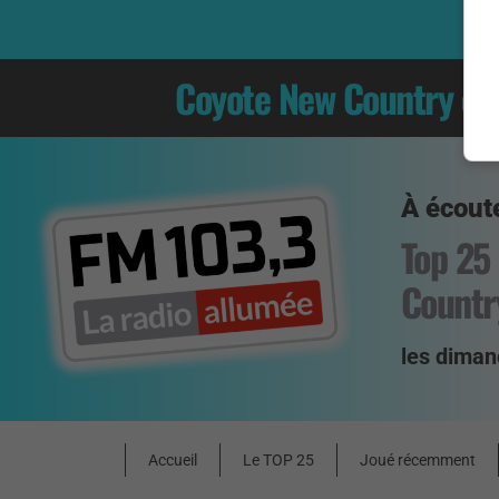
Coyote New Country
es
À écoute
Top 25
Countr
les diman
Accueil
Le TOP 25
Joué récemment