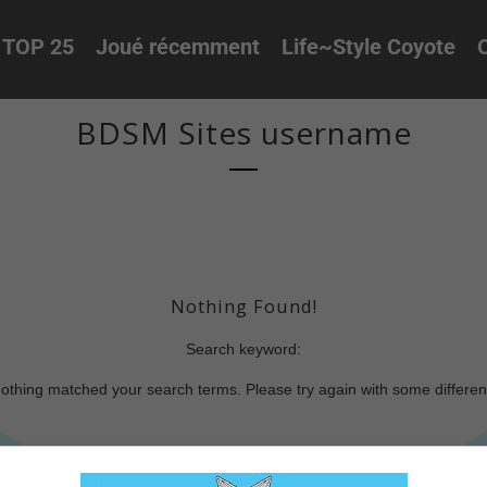
TOP 25
Joué récemment
Life~Style Coyote
O
BDSM Sites username
Nothing Found!
Search keyword:
nothing matched your search terms. Please try again with some differe