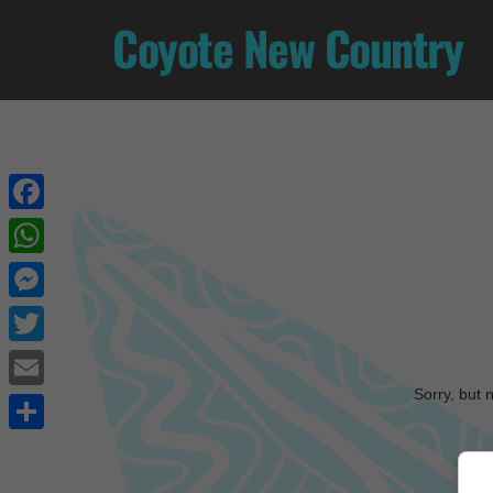
Coyote New Country
Facebook
WhatsApp
Messenger
Twitter
Sorry, but 
Email
Share