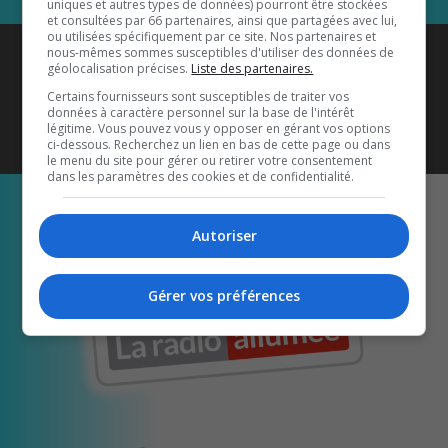
uniques et autres types de données) pourront être stockées
et consultées par 66 partenaires, ainsi que partagées avec lui,
ou utilisées spécifiquement par ce site. Nos partenaires et
Coyote New Country
est diffusé
nous-mêmes sommes susceptibles d'utiliser des données de
géolocalisation précises.
Liste des partenaires.
également sur
1033 HD2
•
Certains fournisseurs sont susceptibles de traiter vos
données à caractère personnel sur la base de l'intérêt
Écoutez-nous aussi sur…
légitime. Vous pouvez vous y opposer en gérant vos options
ci-dessous. Recherchez un lien en bas de cette page ou dans
le menu du site pour gérer ou retirer votre consentement
dans les paramètres des cookies et de confidentialité.
Autoriser
Gérer vos préférences