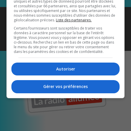
uniques et autres types de données) pourront être stockées
et consultées par 66 partenaires, ainsi que partagées avec lui,
ou utilisées spécifiquement par ce site. Nos partenaires et
Coyote New Country
est diffusé
nous-mêmes sommes susceptibles d'utiliser des données de
géolocalisation précises.
Liste des partenaires.
également sur
1033 HD2
•
Certains fournisseurs sont susceptibles de traiter vos
données à caractère personnel sur la base de l'intérêt
Écoutez-nous aussi sur…
légitime. Vous pouvez vous y opposer en gérant vos options
ci-dessous. Recherchez un lien en bas de cette page ou dans
le menu du site pour gérer ou retirer votre consentement
dans les paramètres des cookies et de confidentialité.
Autoriser
Gérer vos préférences