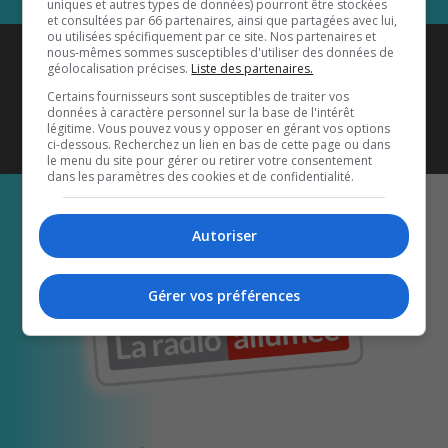
uniques et autres types de données) pourront être stockées
et consultées par 66 partenaires, ainsi que partagées avec lui,
ou utilisées spécifiquement par ce site. Nos partenaires et
Coyote New Country
est diffusé
nous-mêmes sommes susceptibles d'utiliser des données de
géolocalisation précises.
Liste des partenaires.
également sur
1033 HD2
•
Certains fournisseurs sont susceptibles de traiter vos
données à caractère personnel sur la base de l'intérêt
Écoutez-nous aussi sur…
légitime. Vous pouvez vous y opposer en gérant vos options
ci-dessous. Recherchez un lien en bas de cette page ou dans
le menu du site pour gérer ou retirer votre consentement
dans les paramètres des cookies et de confidentialité.
Autoriser
Gérer vos préférences