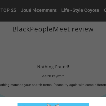
TOP 25
Joué récemment
Life~Style Coyote
O
BlackPeopleMeet review
Nothing Found!
Search keyword:
nothing matched your search terms. Please try again with some differe