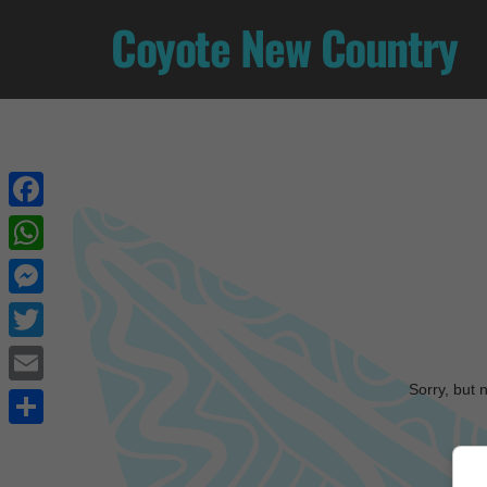
Coyote New Country
Facebook
WhatsApp
Messenger
Twitter
Sorry, but 
Email
Share