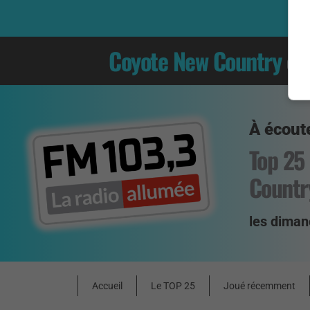
Coyote New Country
es
À écoute
Top 25
Countr
les diman
Accueil
Le TOP 25
Joué récemment