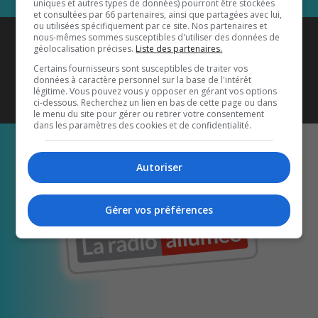
uniques et autres types de données) pourront être stockées
et consultées par 66 partenaires, ainsi que partagées avec lui,
ou utilisées spécifiquement par ce site. Nos partenaires et
Coyote New Country
est diffusé
nous-mêmes sommes susceptibles d'utiliser des données de
géolocalisation précises.
Liste des partenaires.
également sur
1033 HD2
•
Certains fournisseurs sont susceptibles de traiter vos
données à caractère personnel sur la base de l'intérêt
Écoutez-nous aussi sur…
légitime. Vous pouvez vous y opposer en gérant vos options
ci-dessous. Recherchez un lien en bas de cette page ou dans
le menu du site pour gérer ou retirer votre consentement
dans les paramètres des cookies et de confidentialité.
Autoriser
Gérer vos préférences