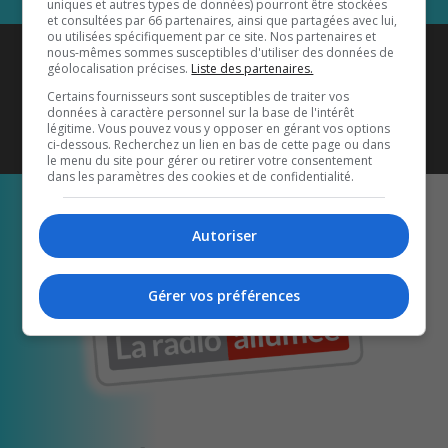
uniques et autres types de données) pourront être stockées
et consultées par 66 partenaires, ainsi que partagées avec lui,
ou utilisées spécifiquement par ce site. Nos partenaires et
Coyote New Country
est diffusé
nous-mêmes sommes susceptibles d'utiliser des données de
géolocalisation précises.
Liste des partenaires.
également sur
1033 HD2
•
Certains fournisseurs sont susceptibles de traiter vos
données à caractère personnel sur la base de l'intérêt
Écoutez-nous aussi sur…
légitime. Vous pouvez vous y opposer en gérant vos options
ci-dessous. Recherchez un lien en bas de cette page ou dans
le menu du site pour gérer ou retirer votre consentement
dans les paramètres des cookies et de confidentialité.
Autoriser
Gérer vos préférences