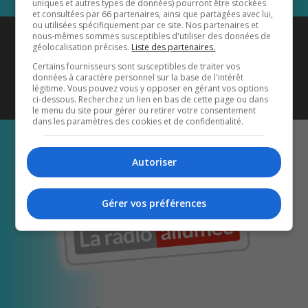
uniques et autres types de données) pourront être stockées
et consultées par 66 partenaires, ainsi que partagées avec lui,
ou utilisées spécifiquement par ce site. Nos partenaires et
Coyote New Country
est diffusé
nous-mêmes sommes susceptibles d'utiliser des données de
géolocalisation précises.
Liste des partenaires.
également sur
1033 HD2
•
Certains fournisseurs sont susceptibles de traiter vos
données à caractère personnel sur la base de l'intérêt
Écoutez-nous aussi sur…
légitime. Vous pouvez vous y opposer en gérant vos options
ci-dessous. Recherchez un lien en bas de cette page ou dans
le menu du site pour gérer ou retirer votre consentement
dans les paramètres des cookies et de confidentialité.
Autoriser
Gérer vos préférences