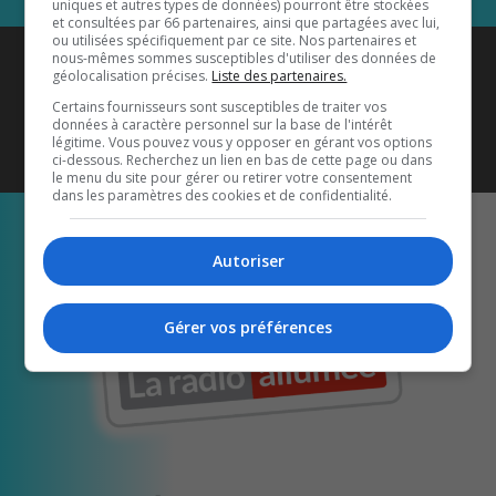
uniques et autres types de données) pourront être stockées
et consultées par 66 partenaires, ainsi que partagées avec lui,
ou utilisées spécifiquement par ce site. Nos partenaires et
Coyote New Country
est diffusé
nous-mêmes sommes susceptibles d'utiliser des données de
géolocalisation précises.
Liste des partenaires.
également sur
1033 HD2
•
Certains fournisseurs sont susceptibles de traiter vos
données à caractère personnel sur la base de l'intérêt
Écoutez-nous aussi sur…
légitime. Vous pouvez vous y opposer en gérant vos options
ci-dessous. Recherchez un lien en bas de cette page ou dans
le menu du site pour gérer ou retirer votre consentement
dans les paramètres des cookies et de confidentialité.
Autoriser
Gérer vos préférences