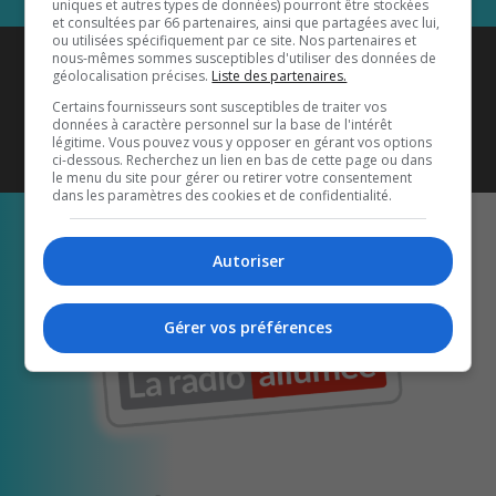
uniques et autres types de données) pourront être stockées
et consultées par 66 partenaires, ainsi que partagées avec lui,
ou utilisées spécifiquement par ce site. Nos partenaires et
Coyote New Country
est diffusé
nous-mêmes sommes susceptibles d'utiliser des données de
géolocalisation précises.
Liste des partenaires.
également sur
1033 HD2
•
Certains fournisseurs sont susceptibles de traiter vos
données à caractère personnel sur la base de l'intérêt
Écoutez-nous aussi sur…
légitime. Vous pouvez vous y opposer en gérant vos options
ci-dessous. Recherchez un lien en bas de cette page ou dans
le menu du site pour gérer ou retirer votre consentement
dans les paramètres des cookies et de confidentialité.
Autoriser
Gérer vos préférences