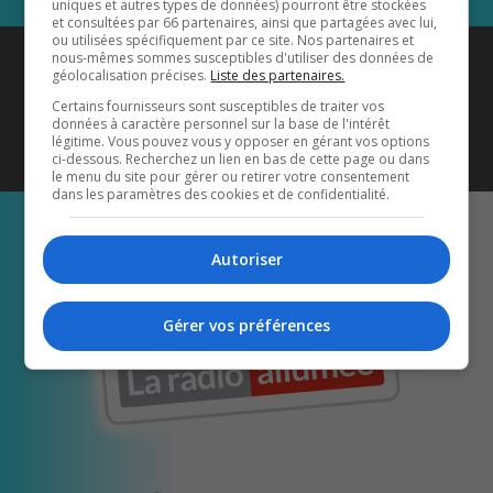
uniques et autres types de données) pourront être stockées
et consultées par 66 partenaires, ainsi que partagées avec lui,
ou utilisées spécifiquement par ce site. Nos partenaires et
Coyote New Country
est diffusé
nous-mêmes sommes susceptibles d'utiliser des données de
géolocalisation précises.
Liste des partenaires.
également sur
1033 HD2
•
Certains fournisseurs sont susceptibles de traiter vos
données à caractère personnel sur la base de l'intérêt
Écoutez-nous aussi sur…
légitime. Vous pouvez vous y opposer en gérant vos options
ci-dessous. Recherchez un lien en bas de cette page ou dans
le menu du site pour gérer ou retirer votre consentement
dans les paramètres des cookies et de confidentialité.
Autoriser
Gérer vos préférences