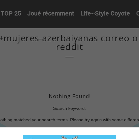
TOP 25
Joué récemment
Life~Style Coyote
O
mujeres-azerbaiyanas correo or
reddit
Nothing Found!
Search keyword:
nothing matched your search terms. Please try again with some differe