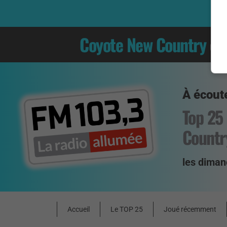
Coyote New Country
es
À écoute
Top 25
Countr
les diman
Accueil
Le TOP 25
Joué récemment