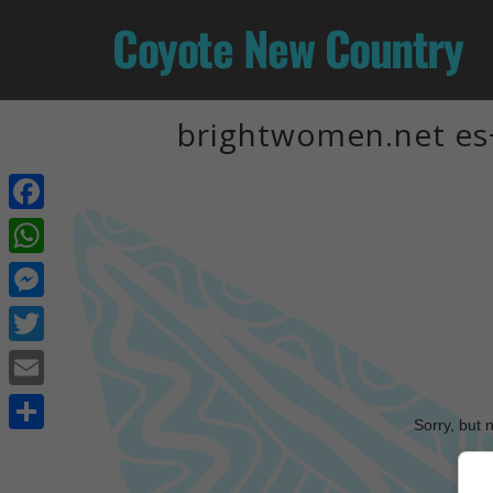
Coyote New Country
brightwomen.net es+
Facebook
WhatsApp
Messenger
Twitter
Email
Sorry, but 
Share