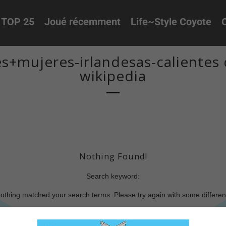
TOP 25
Joué récemment
Life~Style Coyote
O
s+mujeres-irlandesas-calientes 
wikipedia
Nothing Found!
Search keyword:
nothing matched your search terms. Please try again with some differe