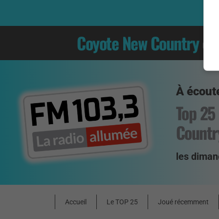
Coyote New Country
es
À écoute
Top 25
Countr
les diman
Accueil
Le TOP 25
Joué récemment