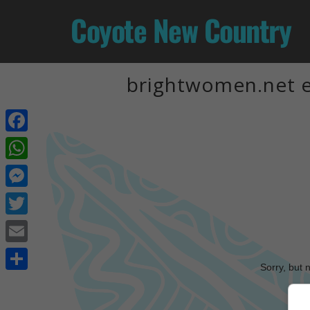
Coyote New Country
brightwomen.net e
Facebook
WhatsApp
Messenger
Twitter
Email
Sorry, but 
Share