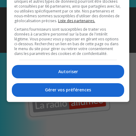
uniques et autres types de données) pourront être stockées
et consultées par 66 partenaires, ainsi que partagées avec lui,
ou utilisées spécifiquement par ce site. Nos partenaires et
Coyote New Country
est diffusé
nous-mêmes sommes susceptibles d'utiliser des données de
géolocalisation précises.
Liste des partenaires.
également sur
1033 HD2
•
Certains fournisseurs sont susceptibles de traiter vos
données à caractère personnel sur la base de l'intérêt
Écoutez-nous aussi sur…
légitime. Vous pouvez vous y opposer en gérant vos options
ci-dessous. Recherchez un lien en bas de cette page ou dans
le menu du site pour gérer ou retirer votre consentement
dans les paramètres des cookies et de confidentialité.
Autoriser
Gérer vos préférences