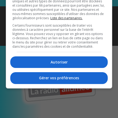
uniques et autres types de données) pourront être stockées
et consultées par 66 partenaires, ainsi que partagées avec lui,
ou utilisées spécifiquement par ce site. Nos partenaires et
Coyote New Country
est diffusé
nous-mêmes sommes susceptibles d'utiliser des données de
géolocalisation précises.
Liste des partenaires.
également sur
1033 HD2
•
Certains fournisseurs sont susceptibles de traiter vos
données à caractère personnel sur la base de l'intérêt
Écoutez-nous aussi sur…
légitime. Vous pouvez vous y opposer en gérant vos options
ci-dessous. Recherchez un lien en bas de cette page ou dans
le menu du site pour gérer ou retirer votre consentement
dans les paramètres des cookies et de confidentialité.
Autoriser
Gérer vos préférences