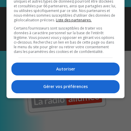
uniques et autres types de données) pourront être stockées
et consultées par 66 partenaires, ainsi que partagées avec lui,
ou utilisées spécifiquement par ce site. Nos partenaires et
Coyote New Country
est diffusé
nous-mêmes sommes susceptibles d'utiliser des données de
géolocalisation précises.
Liste des partenaires.
également sur
1033 HD2
•
Certains fournisseurs sont susceptibles de traiter vos
données à caractère personnel sur la base de l'intérêt
Écoutez-nous aussi sur…
légitime. Vous pouvez vous y opposer en gérant vos options
ci-dessous. Recherchez un lien en bas de cette page ou dans
le menu du site pour gérer ou retirer votre consentement
dans les paramètres des cookies et de confidentialité.
Autoriser
Gérer vos préférences