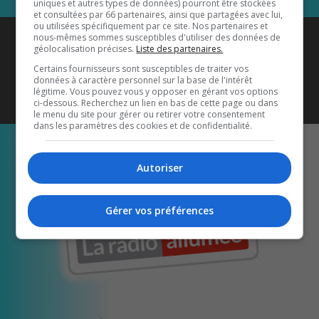
uniques et autres types de données) pourront être stockées
et consultées par 66 partenaires, ainsi que partagées avec lui,
ou utilisées spécifiquement par ce site. Nos partenaires et
Coyote New Country
est diffusé
nous-mêmes sommes susceptibles d'utiliser des données de
géolocalisation précises.
Liste des partenaires.
également sur
1033 HD2
•
Certains fournisseurs sont susceptibles de traiter vos
données à caractère personnel sur la base de l'intérêt
Écoutez-nous aussi sur…
légitime. Vous pouvez vous y opposer en gérant vos options
ci-dessous. Recherchez un lien en bas de cette page ou dans
le menu du site pour gérer ou retirer votre consentement
dans les paramètres des cookies et de confidentialité.
Autoriser
Gérer vos préférences