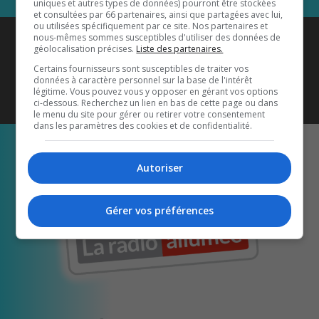
uniques et autres types de données) pourront être stockées
et consultées par 66 partenaires, ainsi que partagées avec lui,
ou utilisées spécifiquement par ce site. Nos partenaires et
Coyote New Country
est diffusé
nous-mêmes sommes susceptibles d'utiliser des données de
géolocalisation précises.
Liste des partenaires.
également sur
1033 HD2
•
Certains fournisseurs sont susceptibles de traiter vos
données à caractère personnel sur la base de l'intérêt
Écoutez-nous aussi sur…
légitime. Vous pouvez vous y opposer en gérant vos options
ci-dessous. Recherchez un lien en bas de cette page ou dans
le menu du site pour gérer ou retirer votre consentement
dans les paramètres des cookies et de confidentialité.
Autoriser
Gérer vos préférences