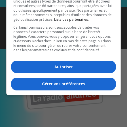
uniques et autres types de données) pourront être stockées
et consultées par 66 partenaires, ainsi que partagées avec lui,
ou utilisées spécifiquement par ce site. Nos partenaires et
Coyote New Country
est diffusé
nous-mêmes sommes susceptibles d'utiliser des données de
géolocalisation précises.
Liste des partenaires.
également sur
1033 HD2
•
Certains fournisseurs sont susceptibles de traiter vos
données à caractère personnel sur la base de l'intérêt
Écoutez-nous aussi sur…
légitime. Vous pouvez vous y opposer en gérant vos options
ci-dessous. Recherchez un lien en bas de cette page ou dans
le menu du site pour gérer ou retirer votre consentement
dans les paramètres des cookies et de confidentialité.
Autoriser
Gérer vos préférences