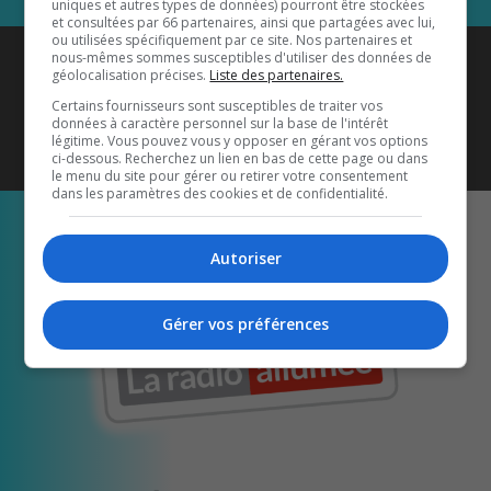
uniques et autres types de données) pourront être stockées
et consultées par 66 partenaires, ainsi que partagées avec lui,
ou utilisées spécifiquement par ce site. Nos partenaires et
Coyote New Country
est diffusé
nous-mêmes sommes susceptibles d'utiliser des données de
géolocalisation précises.
Liste des partenaires.
également sur
1033 HD2
•
Certains fournisseurs sont susceptibles de traiter vos
données à caractère personnel sur la base de l'intérêt
Écoutez-nous aussi sur…
légitime. Vous pouvez vous y opposer en gérant vos options
ci-dessous. Recherchez un lien en bas de cette page ou dans
le menu du site pour gérer ou retirer votre consentement
dans les paramètres des cookies et de confidentialité.
Autoriser
Gérer vos préférences