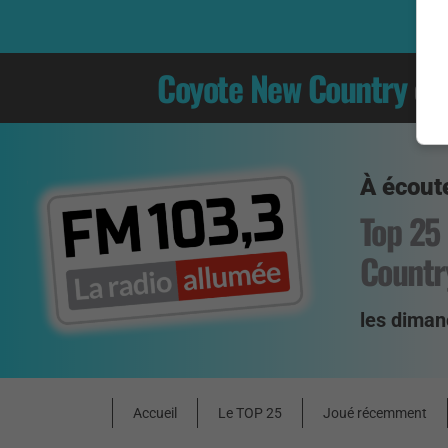
Coyote New Country
es
À écoute
Top 25
Countr
les diman
Accueil
Le TOP 25
Joué récemment