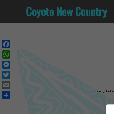
Coyote New Country
Facebook
WhatsApp
Messenger
Twitter
Sorry, but 
Email
Share