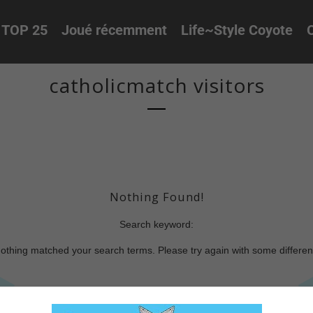
TOP 25
Joué récemment
Life~Style Coyote
O
catholicmatch visitors
Nothing Found!
Search keyword:
nothing matched your search terms. Please try again with some differe