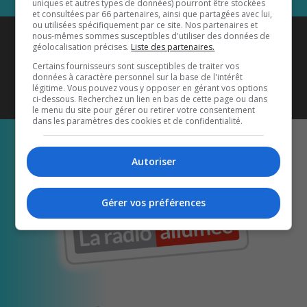
uniques et autres types de données) pourront être stockées
et consultées par 66 partenaires, ainsi que partagées avec lui,
ou utilisées spécifiquement par ce site. Nos partenaires et
Coyote New Country
est diffusé
nous-mêmes sommes susceptibles d'utiliser des données de
géolocalisation précises.
Liste des partenaires.
également sur
1033 HD2
•
Certains fournisseurs sont susceptibles de traiter vos
données à caractère personnel sur la base de l'intérêt
Écoutez-nous aussi sur…
légitime. Vous pouvez vous y opposer en gérant vos options
ci-dessous. Recherchez un lien en bas de cette page ou dans
le menu du site pour gérer ou retirer votre consentement
dans les paramètres des cookies et de confidentialité.
Autoriser
Gérer vos préférences