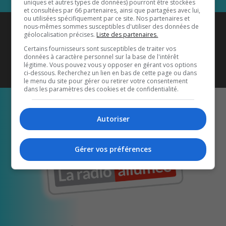
uniques et autres types de données) pourront être stockées
et consultées par 66 partenaires, ainsi que partagées avec lui,
ou utilisées spécifiquement par ce site. Nos partenaires et
Coyote New Country
est diffusé
nous-mêmes sommes susceptibles d'utiliser des données de
géolocalisation précises.
Liste des partenaires.
également sur
1033 HD2
•
Certains fournisseurs sont susceptibles de traiter vos
données à caractère personnel sur la base de l'intérêt
Écoutez-nous aussi sur…
légitime. Vous pouvez vous y opposer en gérant vos options
ci-dessous. Recherchez un lien en bas de cette page ou dans
le menu du site pour gérer ou retirer votre consentement
dans les paramètres des cookies et de confidentialité.
Autoriser
Gérer vos préférences