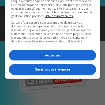
uniques et autres types de données) pourront être stockées
et consultées par 66 partenaires, ainsi que partagées avec lui,
ou utilisées spécifiquement par ce site. Nos partenaires et
Coyote New Country
est diffusé
nous-mêmes sommes susceptibles d'utiliser des données de
géolocalisation précises.
Liste des partenaires.
également sur
1033 HD2
•
Certains fournisseurs sont susceptibles de traiter vos
données à caractère personnel sur la base de l'intérêt
Écoutez-nous aussi sur…
légitime. Vous pouvez vous y opposer en gérant vos options
ci-dessous. Recherchez un lien en bas de cette page ou dans
le menu du site pour gérer ou retirer votre consentement
dans les paramètres des cookies et de confidentialité.
Autoriser
Gérer vos préférences