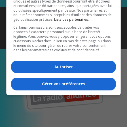
uniques et autres types de données) pourront être stockées
et consultées par 66 partenaires, ainsi que partagées avec lui,
ou utilisées spécifiquement par ce site. Nos partenaires et
Coyote New Country
est diffusé
nous-mêmes sommes susceptibles d'utiliser des données de
géolocalisation précises.
Liste des partenaires.
également sur
1033 HD2
•
Certains fournisseurs sont susceptibles de traiter vos
données à caractère personnel sur la base de l'intérêt
Écoutez-nous aussi sur…
légitime. Vous pouvez vous y opposer en gérant vos options
ci-dessous. Recherchez un lien en bas de cette page ou dans
le menu du site pour gérer ou retirer votre consentement
dans les paramètres des cookies et de confidentialité.
Autoriser
Gérer vos préférences