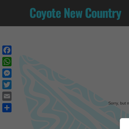
Coyote New Country
Facebook
WhatsApp
Messenger
Twitter
Sorry, but 
Email
Share