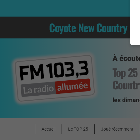
Coyote New Country
es
À écoute
Top 25
Countr
les diman
Accueil
Le TOP 25
Joué récemment