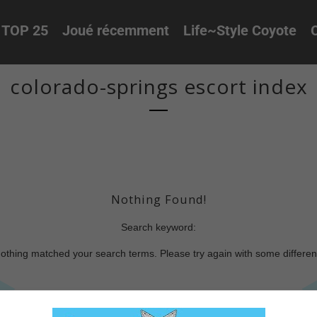
TOP 25
Joué récemment
Life~Style Coyote
O
colorado-springs escort index
Nothing Found!
Search keyword:
nothing matched your search terms. Please try again with some differe