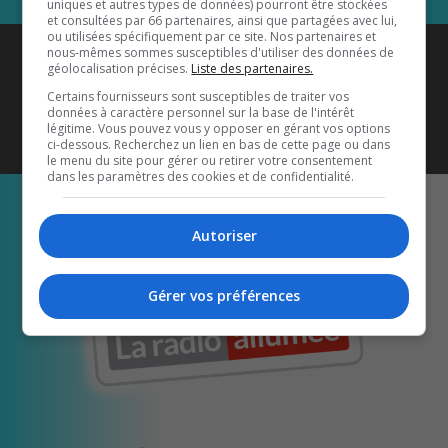
uniques et autres types de données) pourront être stockées
et consultées par 66 partenaires, ainsi que partagées avec lui,
ou utilisées spécifiquement par ce site. Nos partenaires et
Coyote New Country
est diffusé
nous-mêmes sommes susceptibles d'utiliser des données de
géolocalisation précises.
Liste des partenaires.
également sur
1033 HD2
•
Certains fournisseurs sont susceptibles de traiter vos
données à caractère personnel sur la base de l'intérêt
Écoutez-nous aussi sur…
légitime. Vous pouvez vous y opposer en gérant vos options
ci-dessous. Recherchez un lien en bas de cette page ou dans
le menu du site pour gérer ou retirer votre consentement
dans les paramètres des cookies et de confidentialité.
Autoriser
Gérer vos préférences