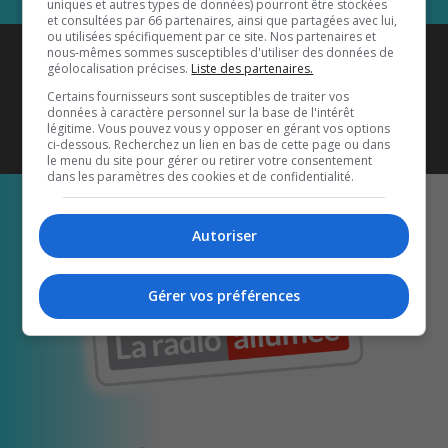
uniques et autres types de données) pourront être stockées
et consultées par 66 partenaires, ainsi que partagées avec lui,
ou utilisées spécifiquement par ce site. Nos partenaires et
Coyote New Country
est diffusé
nous-mêmes sommes susceptibles d'utiliser des données de
géolocalisation précises.
Liste des partenaires.
également sur
1033 HD2
•
Certains fournisseurs sont susceptibles de traiter vos
données à caractère personnel sur la base de l'intérêt
Écoutez-nous aussi sur…
légitime. Vous pouvez vous y opposer en gérant vos options
ci-dessous. Recherchez un lien en bas de cette page ou dans
le menu du site pour gérer ou retirer votre consentement
dans les paramètres des cookies et de confidentialité.
Autoriser
Gérer vos préférences