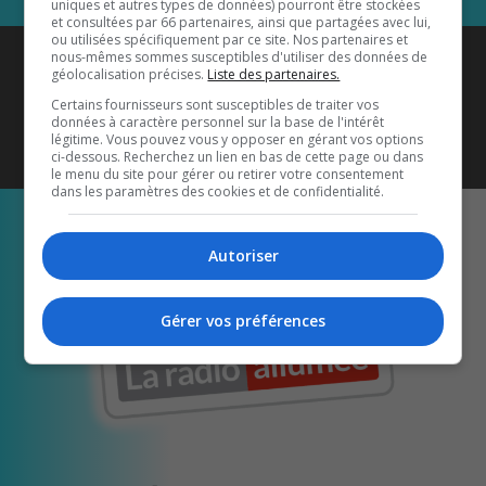
uniques et autres types de données) pourront être stockées
et consultées par 66 partenaires, ainsi que partagées avec lui,
ou utilisées spécifiquement par ce site. Nos partenaires et
Coyote New Country
est diffusé
nous-mêmes sommes susceptibles d'utiliser des données de
géolocalisation précises.
Liste des partenaires.
également sur
1033 HD2
•
Certains fournisseurs sont susceptibles de traiter vos
données à caractère personnel sur la base de l'intérêt
Écoutez-nous aussi sur…
légitime. Vous pouvez vous y opposer en gérant vos options
ci-dessous. Recherchez un lien en bas de cette page ou dans
le menu du site pour gérer ou retirer votre consentement
dans les paramètres des cookies et de confidentialité.
Autoriser
Gérer vos préférences