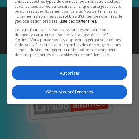
uniques et autres types de données) pourront être stockées
et consultées par 66 partenaires, ainsi que partagées avec lui,
ou utilisées spécifiquement par ce site. Nos partenaires et
Coyote New Country
est diffusé
nous-mêmes sommes susceptibles d'utiliser des données de
géolocalisation précises.
Liste des partenaires.
également sur
1033 HD2
•
Certains fournisseurs sont susceptibles de traiter vos
données à caractère personnel sur la base de l'intérêt
Écoutez-nous aussi sur…
légitime. Vous pouvez vous y opposer en gérant vos options
ci-dessous. Recherchez un lien en bas de cette page ou dans
le menu du site pour gérer ou retirer votre consentement
dans les paramètres des cookies et de confidentialité.
Autoriser
Gérer vos préférences