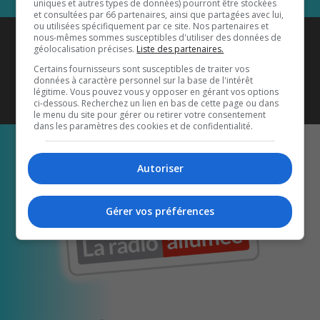
uniques et autres types de données) pourront être stockées
et consultées par 66 partenaires, ainsi que partagées avec lui,
ou utilisées spécifiquement par ce site. Nos partenaires et
Coyote New Country
est diffusé
nous-mêmes sommes susceptibles d'utiliser des données de
géolocalisation précises.
Liste des partenaires.
également sur
1033 HD2
•
Certains fournisseurs sont susceptibles de traiter vos
données à caractère personnel sur la base de l'intérêt
Écoutez-nous aussi sur…
légitime. Vous pouvez vous y opposer en gérant vos options
ci-dessous. Recherchez un lien en bas de cette page ou dans
le menu du site pour gérer ou retirer votre consentement
dans les paramètres des cookies et de confidentialité.
Autoriser
Gérer vos préférences